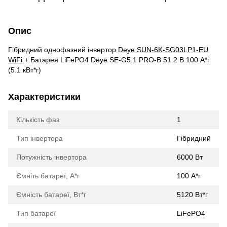
Опис
Гібридний однофазний інвертор
Deye SUN-6K-SG03LP1-EU
WiFi
+ Батарея LiFePO4
Deye SE-G5.1 PRO-B
51.2 В 100 A*г
(5.1 кВт*г)
Характеристики
Кількість фаз
1
Тип інвертора
Гібридний
Потужність інвертора
6000 Вт
Ємніть батареї, А*г
100 А*г
Ємність батареї, Вт*г
5120 Вт*г
Тип батареї
LiFePO4