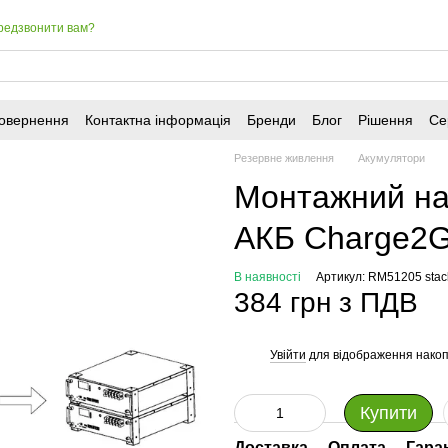
редзвонити вам?
повернення
Контактна інформація
Бренди
Блог
Рішення
Се
Резервне живлення
Акумулятори
Монтажний на
АКБ Charge2G
В наявності
Артикул: RM51205 stack
384 грн з ПДВ
Увійти
для відображення накоп
%
Купити
Доставка
Оплата
Гара