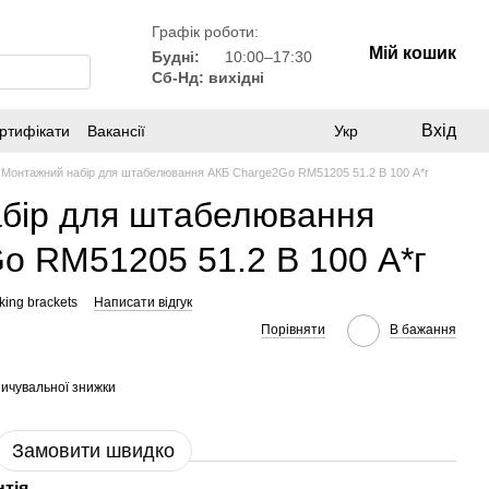
Графік роботи:
Мій кошик
Будні:
10:00–17:30
Сб-Нд: вихідні
Вхід
ртифікати
Вакансії
Укр
Монтажний набір для штабелювання АКБ Charge2Go RM51205 51.2 В 100 А*г
бір для штабелювання
o RM51205 51.2 В 100 А*г
ing brackets
Написати відгук
Порівняти
В бажання
ичувальної знижки
Замовити швидко
нтія