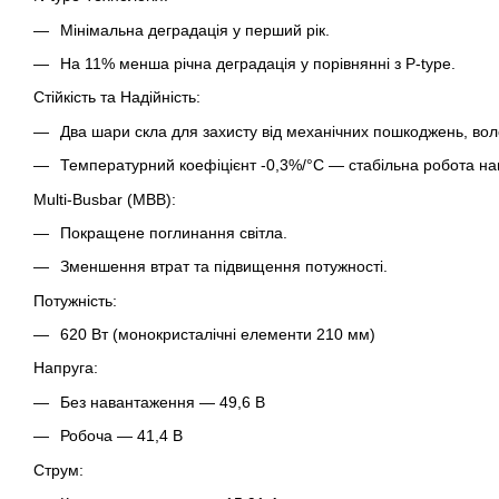
Мінімальна деградація у перший рік.
На 11% менша річна деградація у порівнянні з P-type.
Стійкість та Надійність:
Два шари скла для захисту від механічних пошкоджень, воло
Температурний коефіцієнт -0,3%/°C — стабільна робота наві
Multi-Busbar (MBB):
Покращене поглинання світла.
Зменшення втрат та підвищення потужності.
Потужність:
620 Вт (монокристалічні елементи 210 мм)
Напруга:
Без навантаження — 49,6 В
Робоча — 41,4 В
Струм: