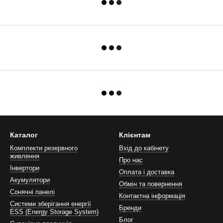
Каталог
Клієнтам
Комплекти резервного
Вхід до кабінету
живлення
Про нас
Інвертори
Оплата і доставка
Акумулятори
Обмін та повернення
Сонячні панелі
Контактна інформація
Системи зберігання енергії
Бренди
ESS (Energy Storage System)
Блог