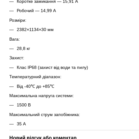
Коротке замикання — 15,91 А
Робочий — 14,99 А
Розміри:
2382×1134×30 мм
Вага:
28,8 кг
Захист:
Клас IP68 (захист від води та пилу)
Температурний діапазон:
Від -40℃ до +85℃
Максимальна напруга системи:
1500 В
Максимальний струм запобіжника:
35 А
Новий відгук або коментар