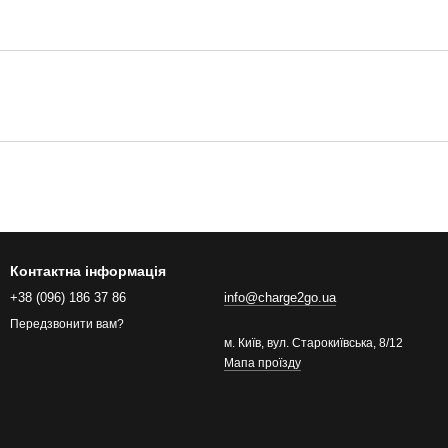
Контактна інформація
+38 (096) 186 37 86
info@charge2go.ua
Передзвонити вам?
м. Київ, вул. Старокиївська, 8/12
Мапа проїзду