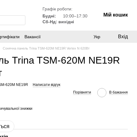
Графік роботи:
Мій кошик
Будні:
10:00–17:30
Сб-Нд: вихідні
Вхід
ртифікати
Вакансії
Укр
Сонячна панель Trina TSM-620M NE19R Vertex N 620Вт
ль Trina TSM-620M NE19R
т
 TSM-620M NE19R
Написати відгук
Порівняти
В бажання
ичувальної знижки
ться
нтія