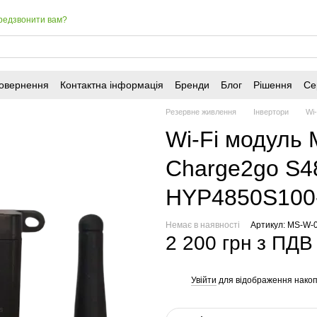
редзвонити вам?
повернення
Контактна інформація
Бренди
Блог
Рішення
Се
Резервне живлення
Інвертори
Wi
Wi-Fi модуль
Charge2go S4
HYP4850S100
Немає в наявності
Артикул: MS-W-
2 200 грн з ПДВ
Увійти
для відображення накоп
%