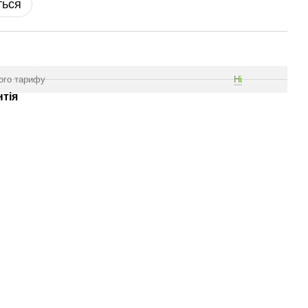
ться
ого тарифу
Ні
нтія