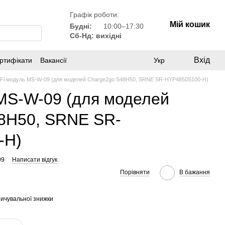
Графік роботи:
Мій кошик
Будні:
10:00–17:30
Сб-Нд: вихідні
Вхід
ртифікати
Вакансії
Укр
-Fi модуль MS-W-09 (для моделей Charge2go S48H50, SRNE SR-HYP4850S100-H)
 MS-W-09 (для моделей
8H50, SRNE SR-
-H)
09
Написати відгук
Порівняти
В бажання
ичувальної знижки