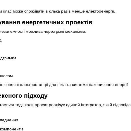
 клас може споживати в кілька разів менше електроенергії.
вання енергетичних проектів
онезалежності можлива через різні механізми:
д
ідтримки
ізнесом
ь сонячні електростанції для шкіл та системи накопичення енергії.
ксного підходу
ється тоді, коли проект реалізує єдиний інтегратор, який відповіда
бладнання
 компонентів