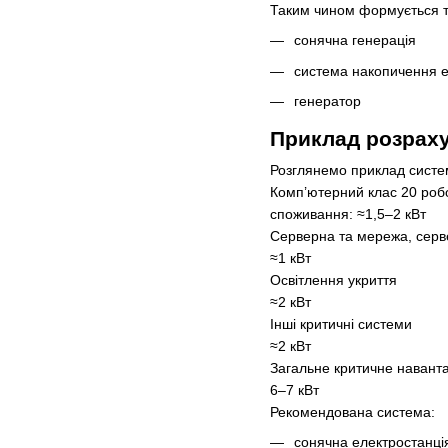
Таким чином формується т
сонячна генерація
система накопичення е
генератор
Приклад розраху
Розглянемо приклад систем
Комп’ютерний клас 20 робоч
споживання: ≈1,5–2 кВт
Серверна та мережа, серв
≈1 кВт
Освітлення укриття
≈2 кВт
Інші критичні системи
≈2 кВт
Загальне критичне навант
6–7 кВт
Рекомендована система:
сонячна електростанція