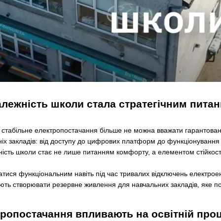
лежність школи стала стратегічним пита
о стабільне електропостачання більше не можна вважати гарантова
ніх закладів: від доступу до цифрових платформ до функціонування 
ість школи стає не лише питанням комфорту, а елементом стійкост
атися функціональним навіть під час тривалих відключень електроен
яють створювати резервне живлення для навчальних закладів, яке поє
тропостачання впливають на освітній про