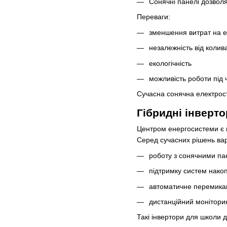
Сонячні панелі дозвол
Переваги:
зменшення витрат на е
незалежність від колив
екологічність
можливість роботи під 
Сучасна сонячна електрост
Гібридні інверто
Центром енергосистеми є г
Серед сучасних рішень вар
роботу з сонячними п
підтримку систем накоп
автоматичне перемика
дистанційний монітори
Такі інвертори для школи 