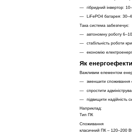
гібридний інвертор: 10
LiFePO4 батарея: 30–4
Така система забезпечує:
автономну роботу 6–10
стабільність роботи кр
економію електроенергі
Як енергоефекти
Важливим елементом енерго
зменшити споживання е
спростити адмініструв
підвищити надійність с
Наприклад:
Тип ПК
Споживання
класичний ПК – 120–200 В