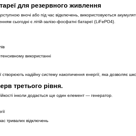
тареї для резервного живлення
оступною вночі або під час відключень, використовуються акумулят
ням сьогодні є літій-залізо-фосфатні батареї (LiFePO4).
лів
нтенсивному використанні
 створюють надійну систему накопичення енергії, яка дозволяє шко
ерв третього рівня.
тійкості інколи додається ще один елемент — генератор.
гії
час тривалих відключень