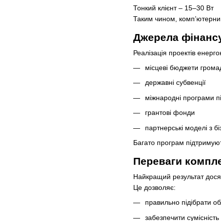
Тонкий клієнт – 15–30 Вт
Таким чином, комп’ютерний
Джерела фінансу
Реалізація проектів енерг
місцеві бюджети грома
державні субвенції
міжнародні програми п
грантові фонди
партнерські моделі з б
Багато програм підтримуют
Переваги компле
Найкращий результат досяга
Це дозволяє:
правильно підібрати о
забезпечити сумісність