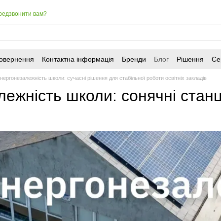
редзвонити вам?
повернення
Контактна інформація
Бренди
Блог
Рішення
Се
нергонезалежність школи: сучасні рішення для стабільної роботи освітніх закладів
ежність школи: сонячні станц