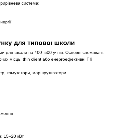
рирівнева система:
нергії
нку для типової школи
и для школи на 400–500 учнів. Основні споживачі:
их місць, thin client або енергоефективні ПК
ер, комутатори, маршрутизатори
аження
: 15–20 кВт