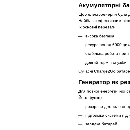
Акумуляторні ба
Щоб електроенергія була д
Найбільш ефективним рішен
Їх основні переваги:
висока безпека
ресурс понад 6000 цик
стабільна робота при і
довгий термін служби
Сучасні Charge2Go батареї
Генератор як рез
Для повної енергетичної с
Його функція:
резервне джерело енер
підтримка системи під 
зарядка батарей