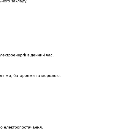
ьного закладу.
ектроенергії в денний час.
анелями, батареями та мережею.
ого електропостачання.