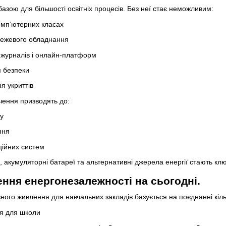
базою для більшості освітніх процесів. Без неї стає неможливим:
омп’ютерних класах
режевого обладнання
 журналів і онлайн-платформ
 безпеки
я укриттів
ючення призводять до:
у
ння
ційних систем
 акумуляторні батареї та альтернативні джерела енергії стають к
ння енергонезалежності на сьогодні.
ого живлення для навчальних закладів базується на поєднанні кіль
я для школи