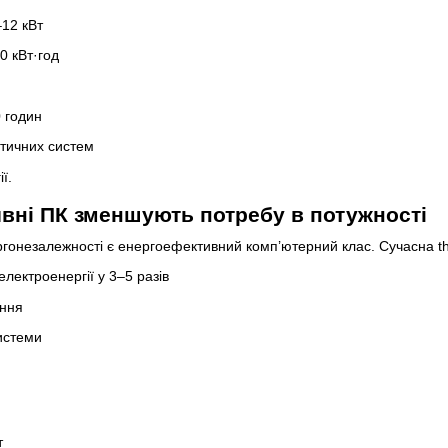
–12 кВт
0 кВт·год
 годин
итичних систем
ї.
вні ПК зменшують потребу в потужності
незалежності є енергоефективний комп’ютерний клас. Сучасна thin
лектроенергії у 3–5 разів
ання
истеми
т