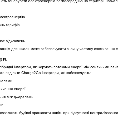
яють генерувати електроенергію безпосередньо на території навчал
лектроенергію
ань тарифів
час відключень
анція для школи може забезпечувати значну частину споживання ел
ри.
ібридні інвертори, які керують потоками енергії між сонячними п
то виділити Charge2Go інвертори, які забезпечують:
анелями
ичення енергії
ння між джерелами
нг
дозволяють будівлі працювати навіть при відсутності централізован