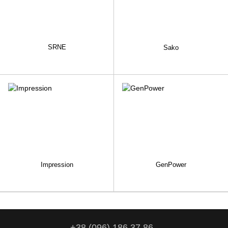
SRNE
Sako
Impression
GenPower
+38 (096) 186 37 86