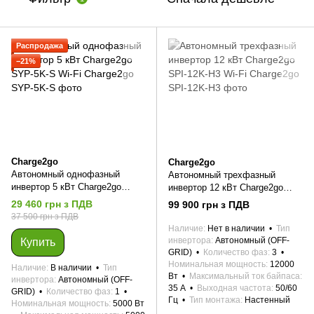
Распродажа
−21%
Charge2go
Charge2go
Автономный однофазный
Автономный трехфазный
инвертор 5 кВт Charge2go
инвертор 12 кВт Charge2go
SYP-5K-S Wi-Fi
SPI-12K-H3 Wi-Fi
29 460 грн з ПДВ
99 900 грн з ПДВ
37 500 грн з ПДВ
Наличие
Нет в наличии
Тип
инвертора
Автономный (OFF-
Купить
GRID)
Количество фаз
3
Номинальная мощность
12000
Наличие
В наличии
Тип
Вт
Максимальный ток байпаса
инвертора
Автономный (OFF-
35 А
Выходная частота
50/60
GRID)
Количество фаз
1
Гц
Тип монтажа
Настенный
Номинальная мощность
5000 Вт