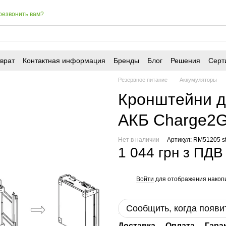
резвонить вам?
врат
Контактная информация
Бренды
Блог
Решения
Серт
Резервное питание
Аккумуляторы
Кронштейни дл
АКБ Charge2G
Нет в наличии
Артикул: RM51205 st
1 044 грн з ПДВ
Войти
для отображения накопи
%
Сообщить, когда появи
Доставка
Оплата
Гара