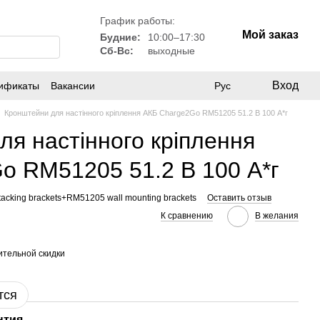
График работы:
Мой заказ
Будние:
10:00–17:30
Сб-Вс:
выходные
Вход
ификаты
Вакансии
Рус
Кронштейни для настінного кріплення АКБ Charge2Go RM51205 51.2 В 100 А*г
я настінного кріплення
o RM51205 51.2 В 100 А*г
acking brackets+RM51205 wall mounting brackets
Оставить отзыв
К сравнению
В желания
тельной скидки
тся
нтия