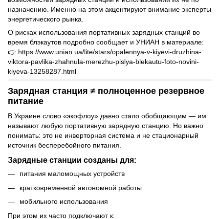
назначению. Именно на этом акцентируют внимание эксперты
энергетического рынка.
О рисках использования портативных зарядных станций во
время блэкаутов подробно сообщает и УНИАН в материале:
👉
https://www.unian.ua/lite/stars/opalennya-v-kiyevi-druzhina-
viktora-pavlika-zhahnula-merezhu-pislya-blekautu-foto-novini-
kiyeva-13258287.html
Зарядная станция ≠ полноценное резервное
питание
В Украине слово «экофлоу» давно стало обобщающим — им
называют любую портативную зарядную станцию. Но важно
понимать: это не инверторная система и не стационарный
источник бесперебойного питания.
Зарядные станции созданы для:
питания маломощных устройств
кратковременной автономной работы
мобильного использования
При этом их часто подключают к: