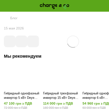
Блог
15 мая 2026
Мы рекомендуем
Гибридный однофазный
Гибридный трехфазный
Гибридный одноф
инвертор 5 кВт Deye
инвертор 15 кВт Deye
инвертор 6 кВт
SUN-5K-SG03LP1-EU
SUN-15K-SG05LP3-EU-
Charge2go SEI-6
47 100 грн з ПДВ
114 000 грн з ПДВ
54 960 грн з ПД
WiFi
SM2
Wi-Fi
72 000 грн з ПДВ
180 000 грн з ПДВ
60 000 грн з ПДВ