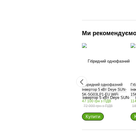
Ми рекомендуєм
Гібридний однофазний
Гі
інвертор 5 кВт Deye SUN-
ін
5K-SG03LP1-EU WiFi
15
47 100 грн з ПДВ
114
72 000 грн з ПДВ
18
Купити