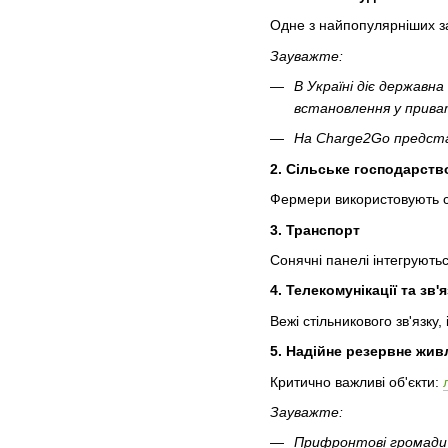
Одне з найпопулярніших за
Зауважте:
В Україні діє державна
встановлення у прива
На Charge2Go предста
2. Сільське господарств
Фермери використовують со
3. Транспорт
Сонячні панелі інтегруютьс
4. Телекомунікації та зв'
Вежі стільникового зв'язку
5. Надійне резервне жив
Критично важливі об'єкти:
Зауважте:
Прифронтові громад