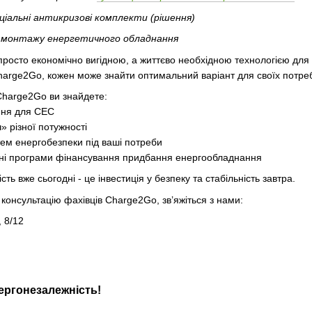
іальні антикризові комплекти (рішення)
 монтажу енергетичного обладнання
просто економічно вигідною, а життєво необхідною технологією дл
harge2Go, кожен може знайти оптимальний варіант для своїх потре
 Charge2Go ви знайдете:
ння для СЕС
» різної потужності
ем енергобезпеки під ваші потреби
і програми фінансування придбання енергообладнання
ь вже сьогодні - це інвестиція у безпеку та стабільність завтра.
онсультацію фахівців Charge2Go, зв’яжіться з нами:
, 8/12
ергонезалежність!