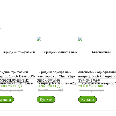
о
бридний трифазний
Гібридний однофазний
Автономний однофазний
вертор 15 кВт Deye SUN-
інвертор 6 кВт Charge2go
інвертор 5 кВт Charge2g
K-SG05LP3-EU-SM2
SEI-6K-SP Wi-Fi
SYP-5K-S Wi-Fi
 000 грн з ПДВ
54 960 грн з ПДВ
29 460 грн з ПДВ
0 000 грн з ПДВ
60 000 грн з ПДВ
37 500 грн з ПДВ
Купити
Купити
Купити