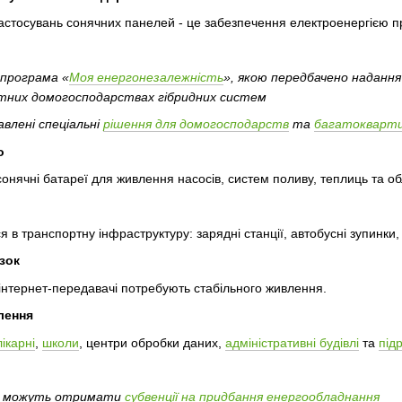
стосувань сонячних панелей - це забезпечення електроенергією при
 програма «
Моя енергонезалежність
», якою передбачено наданн
тних домогосподарствах гібридних систем
влені спеціальні
рішення для домогосподарств
та
багатокварти
о
нячні батареї для живлення насосів, систем поливу, теплиць та о
я в транспортну інфраструктуру: зарядні станції, автобусні зупинки
язок
, інтернет-передавачі потребують стабільного живлення.
лення
лікарні
,
школи
, центри обробки даних,
адміністративні будівлі
та
під
и можуть отримати
субвенції на придбання енергообладнання