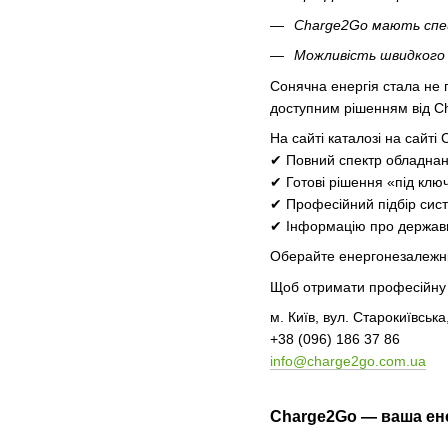
Charge2Go мають спец
Можливість швидкого
Сонячна енергія стала не 
доступним рішенням від C
На сайті каталозі на сайті
✔
Повний спектр обладна
✔
Готові рішення «під ключ
✔
Професійний підбір сист
✔
Інформацію про державн
Оберайте енергонезалежніст
Щоб отримати професійну к
м. Київ, вул. Старокиївська
+38 (096) 186 37 86
info@charge2go.com.ua
Charge2Go — ваша ен