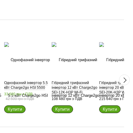
Однофазний інвертор 5.5
Гібридний трифазний
Гібридний трифазн
o
кВт Charge2go HSI 5500
інвертор 12 кВт Charge2go
інвертор 20 кВт Ch
SEI-12K-H3P Wi-Fi
SEI-20K-H3P Wi-Fi
33 600 грн з ПДВ
42 500 грн з ПДВ
108 480 грн з ПДВ
215 640 грн з ПДВ
Купити
Купити
Купити