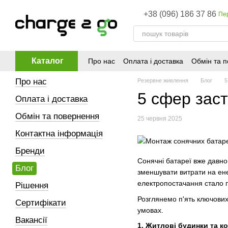
Перейти до основного контенту
+38 (096) 186 37 86
Пе
Каталог
Про нас
Оплата і доставка
Обмін та 
Про нас
Резервне живлення
Блог
5
5 сфер заст
Оплата і доставка
Обмін та повернення
25 червня 2025
Контактна інформація
Бренди
Сонячні батареї вже давно
Блог
зменшувати витрати на ене
електропостачання стало 
Рішення
Розглянемо п'ять ключових
Сертифікати
умовах.
Вакансії
1. Житлові будинки та 