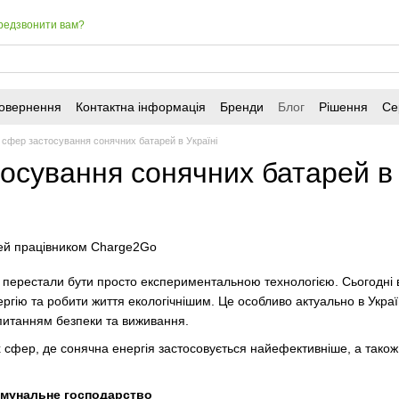
редзвонити вам?
повернення
Контактна інформація
Бренди
Блог
Рішення
Се
 сфер застосування сонячних батарей в Україні
осування сонячних батарей в 
 перестали бути просто експериментальною технологією. Сьогодні 
ргію та робити життя екологічнішим. Це особливо актуально в Україн
питанням безпеки та виживання.
 сфер, де сонячна енергія застосовується найефективніше, а тако
комунальне господарство