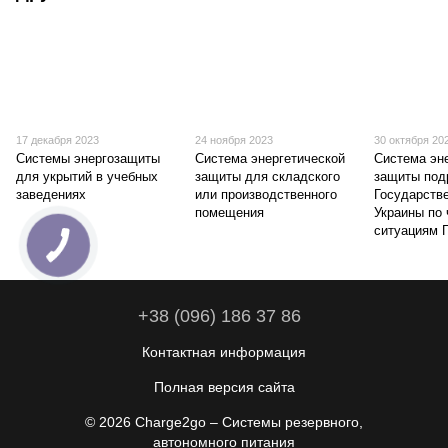
17 декабря 2023
24 ноября 2023
30 октября 20
Системы энергозащиты
Система энергетической
Система эн
для укрытий в учебных
защиты для складского
защиты под
заведениях
или производственного
Государств
помещения
Украины по
ситуациям 
+38 (096) 186 37 86
Контактная информация
Полная версия сайта
© 2026 Charge2go – Системы резервного,
автономного питания