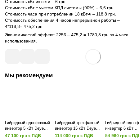
Стоимость кВт из сети – 6 грн
Стоимость кВт с учетом КПД системы (90%) – 6,6 грн
Стоимость часа при потреблении 18 кВт-ч – 118,8 грн.
Стоимость обеспечения 4 часов непрерывной работы –
4*118,8= 475,2 грн
Экономический эффект: 2256 – 475,2 = 1780,8 грн за 4 часа
использования.
Мы рекомендуем
Гибридный однофазный
Гибридный трехфазный
Гибридный одноф
инвертор 5 кВт Deye
инвертор 15 кВт Deye
инвертор 6 кВт
SUN-5K-SG03LP1-EU
SUN-15K-SG05LP3-EU-
Charge2go SEI-6
47 100 грн з ПДВ
114 000 грн з ПДВ
54 960 грн з ПД