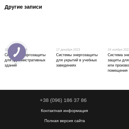
Другие записи
10 января 2024
17 декабря 2023
24 ноября 202
Система энергозащиты
Системы энергозащиты
Система эн
для административных
для укрытий в учебных
защиты для
зданий
заведениях
или произв
помещения
+38 (096) 186 37 86
Контактная информация
Полная версия сайта