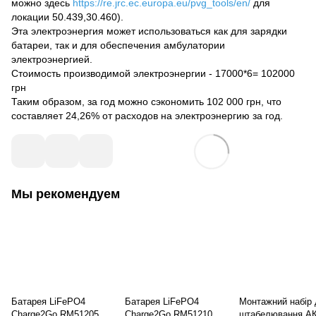
можно здесь
https://re.jrc.ec.europa.eu/pvg_tools/en/
для
локации 50.439,30.460).
Эта электроэнергия может использоваться как для зарядки
батареи, так и для обеспечения амбулатории
электроэнергией.
Стоимость производимой электроэнергии - 17000*6= 102000
грн
Таким образом, за год можно сэкономить 102 000 грн, что
составляет 24,26% от расходов на электроэнергию за год.
Мы рекомендуем
Батарея LiFePO4
Батарея LiFePO4
Монтажний набір
Charge2Go RM51205
Charge2Go RM51210
штабелювання А