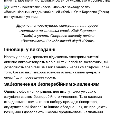
війни та забезпечити стабільний розвиток українського суспільства.
Дружнє та невимушене спілкування на перерві
вчительки початкових класів Юлії Карпович
(Товби) з учнями Опорного закладу освіти
«Васильківський академічний ліцей «Успіх»
Інновації у викладанні
Навіть у періоди тривалих відключень електрики вчителі
активно використовують мобільні технології та застосунки, які
дозволяють зберігати зв'язок з учнями через смартфони. Крім
того, багато шкіл використовують альтернативні джерела
енергії для проведення уроків.
Забезпечення безперебійним живленням
Одним з ефективних рішень для шкіл у таких умовах є
закупівля систем безперебійного живлення. Така система
складається з компактного набору приладів (інвертора,
акумуляторної батареї та іншого обладнання), які працюють
безшумно і дозволяють школам продовжувати навчальний