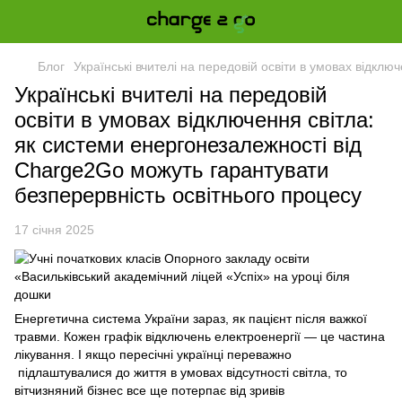
Блог
Українські вчителі на передовій освіти в умовах відкл
Українські вчителі на передовій
освіти в умовах відключення світла:
як системи енергонезалежності від
Charge2Go можуть гарантувати
безперервність освітнього процесу
17 січня 2025
Енергетична система України зараз, як пацієнт після важкої
травми. Кожен
графік відключень електроенергії
— це частина
лікування. І якщо пересічні українці переважно
підлаштувалися до життя в умовах відсутності світла, то
вітчизняний бізнес все ще потерпає від зривів