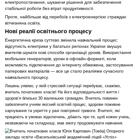
електропостачання, шукаючи рішення для забезпечення
стабільної роботи без втрат продуктивності.
Проте, найбільше від перебоїв з електроенергією страждає
вітчизняна освіта.
Нові реалії освітнього процесу
Енергетична криза суттєво змінила навчальний процес:
відсутність електрики у багатьох регіонах України змушує
вчителів шукати нові способи організації уроків. Використання
мобільних генераторів, уроки в офлайн-форматі, коли
можливість підключення до інтернету обмежена, застосування
паперових матеріалів
—
все це стало реаліями сучасного
навчального процесу.
Лишень уявімо, у якій стресовій ситуації перебуває, скажімо,
вчитель початкових класів! На його відповідальності життя і
здоров’я близько 30 маленьких громадян. Вчитель повинен
забезпечити учням якісний освітній процес, здорове поживне
харчування та укриття у разі повітряної тривоги. Вчителі, які
працюють в умовах відключень, дбають про те, щоб кожен учень,
незважаючи на складнощі, мав змогу продовжувати навчання.