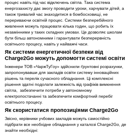
процес навіть під час відключень світла. Така система
енергозахисту дає змогу проводити уроки, харчувати дітей, а
також тривалий час знаходитися в бомбосховищі, не
перериваючи освітній процес. Системи безперебійного
живлення можуть працювати кілька годин, що робить їх
незамінними у таких складних умовах. Це дозволяє школам
бути більш автономними і гарантувати безперервність
освітнього процесу, навіть у найважчі часи.
Як системи енергетичної безпеки від
Charge2Go можуть допомогти системі освіти
Інженери ТОВ «ЧаржТуГоу» здійснили ґрунтовні розрахунки,
запропонувавши для закладів освіти систему інноваційних
рішень
та перелік сучасного обладнання. Ці комплексні
рішення здатні подолати залежність від графіків вимкнення
світла, забезпечити потреби у автономному
електропостачанні та забезпечити комфортний перебіг
освітнього процесу.
Як скористатися пропозиціями Charge2Go
Звісно, керівники учбових закладів можуть самостійно
підібрати все необхідне обладнання у каталозі Charge2Go, де
знайти необхідні: