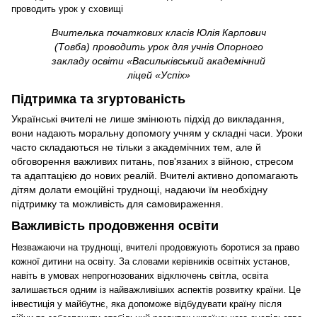
Вчителька початкових класів Юлія Карпович
(Товба) проводить урок для учнів Опорного
закладу освіти «Васильківський академічний
ліцей «Успіх»
Підтримка та згуртованість
Українські вчителі не лише змінюють підхід до викладання,
вони надають моральну допомогу учням у складні часи. Уроки
часто складаються не тільки з академічних тем, але й
обговорення важливих питань, пов'язаних з війною, стресом
та адаптацією до нових реалій. Вчителі активно допомагають
дітям долати емоційні труднощі, надаючи їм необхідну
підтримку та можливість для самовираження.
Важливість продовження освіти
Незважаючи на труднощі, вчителі продовжують боротися за право
кожної дитини на освіту. За словами керівників освітніх установ,
навіть в умовах непрогнозованих відключень світла, освіта
залишається одним із найважливіших аспектів розвитку країни. Це
інвестиція у майбутнє, яка допоможе відбудувати країну після